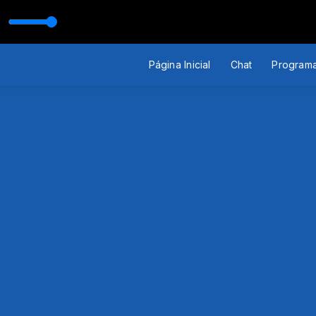
com Rádio Pormenos
Página Inicial
Chat
Program