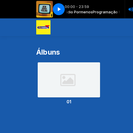
00:00 - 23:59
Programação Musical com Rádio Pormenos
New Kinda Feeling
New Kinda Feeling
Programação Musical 
Álbuns
01